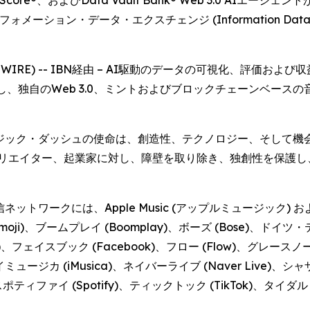
Score®、およびData Vault Bank® Web 3.0 AI
) およびインフォメーション・データ・エクスチェンジ (Information 
 NEWSWIRE) -- IBN経由 – AI駆動のデータの可視化、評価およ
NFHITSと提携し、独自のWeb 3.0、ミントおよびブロックチェー
ージック・ダッシュの使命は、創造性、テクノロジー、そして
クリエイター、起業家に対し、障壁を取り除き、独創性を保護し
トワークには、Apple Music (アップルミュージック) およ
 (Bitmoji)、ブームプレイ (Boomplay)、ボーズ (Bose)、
ジ (DiGi)、フェイスブック (Facebook)、フロー (Flow)、グレ
アイミュージカ (iMusica)、ネイバーライブ (Naver Live)、シ
、スポティファイ (Spotify)、ティックトック (TikTok)、タイダル