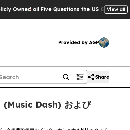
d oil
Five Questions the US Government Should 
View all
Provided by AGP
Share
Music Dash) および