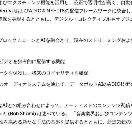
よびエクスチェンジ機能を活用し、公正で透明性が高く、自動
erifyUおよびADIOをNFHITSの配信フレームワークに
確保を実現するとともに、デジタル・コレクティブルやオブジ
は、ブロックチェーンとAIを融合させ、現在のストリーミングお
ビデオを独占的に配信する機能
ータを保護し、将来のロイヤリティを確保
のオーディオシステムを通じて、データボルトAIのADIO技
はAIとの組み合わせによって、アーティストのコンテンツ配信
ミ (Bob Shami) は述べている。 「音楽業界およびコ
益性を高める新たな手法の基盤を提供するとともに、新進気鋭の