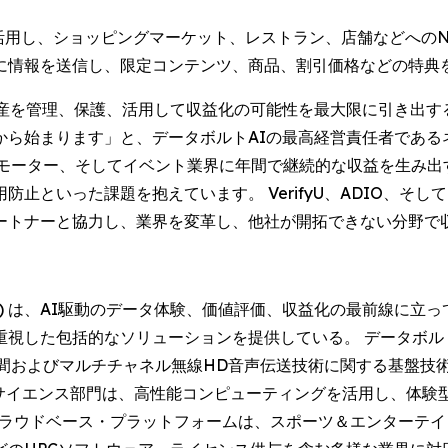
を活用し、ショッピングマーケット、レストラン、店舗などへのN
に情報を送信し、限定コンテンツ、商品、割引価格などの特典
資産を管理、保護、活用して収益化の可能性を最大限に引き出す
まります」と、データボルトAIの最高経営責任者であるネイト・ブ
プロモーター、そしてイベント業界に年間で継続的な収益を生み
といった課題を抱えています。 VerifyU、ADIO、そして
パートナーと協力し、業界を変革し、他社が開拓できない分
DAQ: DVLT) は、AI駆動のデータ体験、価値評価、収益化の最
した包括的なソリューションを提供している。 データボルトAI
る空間およびマルチチャネル無線HD音声伝送技術に関する基盤技
タサイエンス部門は、高性能コンピューティングを活用し、体
クラウドベース・プラットフォームは、スポーツ＆エンターテ