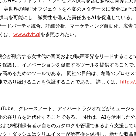
のHPCソフトウェア・ライセンス供与を含む多様な業界に対
ge®) (IDE) は、実世界の物理オブジェクトを不変のメタデータ
IL) のライセンス供与を可能にし、誠実性を備えた責任あるAIを促進し
化、サードパーティ統合、詳細分析、マーケティング自動化、広
くは、
www.dvlt.ai
を参照されたい。
て機会が融合する次世代の音楽および映画業界をリードすること
保護し、イノベーションを促進するツールを提供することで、
を高めるためのツールである。 同社の目的は、創造のプロセス
能であり続けることを保証することである。 詳しくは、
https:
タイダル、YouTube、グレースノート、アイハートラジオなどがミ
の在り方を近代化することである。 同社は、AIを活用した
および権利保有者が自らのカタログを管理できるよう支援してい
ック・ダッシュはクリエイターが所有権を保持し、新たな収益