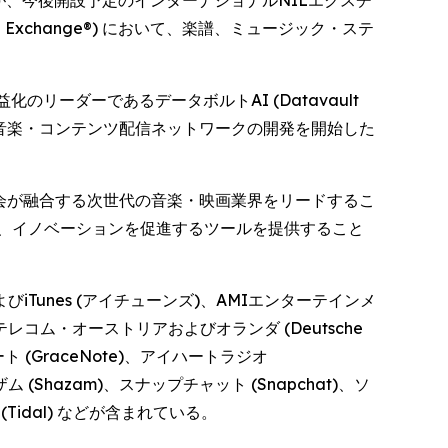
エージェントが、今後開設予定のインターナショナルNILエクスチ
Data Exchange®) において、楽譜、ミュージック・ステ
び収益化のリーダーであるデータボルトAI (Datavault
ンベースの音楽・コンテンツ配信ネットワークの開発を開始した
機会が融合する次世代の音楽・映画業界をリードするこ
、イノベーションを促進するツールを提供すること
びiTunes (アイチューンズ)、AMIエンターテインメ
ドイツ・テレコム・オーストリアおよびオランダ (Deutsche
ースノート (GraceNote)、アイハートラジオ
ャザム (Shazam)、スナップチャット (Snapchat)、ソ
 (Tidal) などが含まれている。