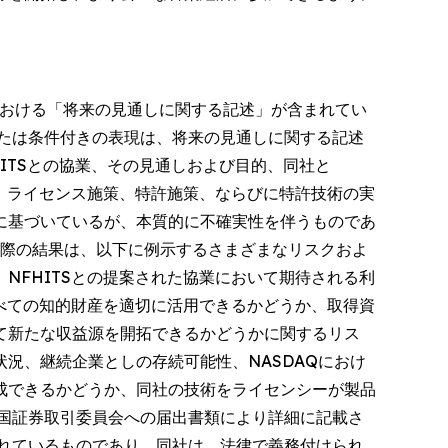
内における「将来の見通しに関する記述」が含まれてい
たは条件付きの表現は、将来の見通しに関する記述
ITSとの協業、その見通しおよび目的、同社と
し、ライセンス施策、特許施策、ならびに特許技術の実
に基づいているが、本質的に不確実性を伴うものであ
実際の結果は、以下に例示するさまざまなリスクおよ
NFHITSとの提案された協業において期待される利
すべての知的財産を適切に活用できるかどうか、取得資
て新たな収益源を開拓できるかどうかに関するリス
況、継続企業としの存続可能性、NASDAQにおけ
成できるかどうか、同社の技術をライセンシーが製品
米国証券取引委員会への届出書類により詳細に記載さ
れているものであり、同社は、法律で義務付けられ