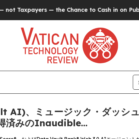
payers — the Chance to Cash in on Publicly Owne
lt AI)、ミュージック・ダッシュ (
みのInaudible…