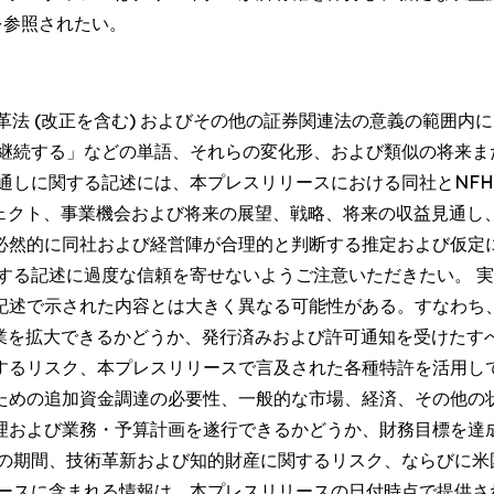
を参照されたい。
改革法 (改正を含む) およびその他の証券関連法の意義の範囲
「継続する」などの単語、それらの変化形、および類似の将来ま
通しに関する記述には、本プレスリリースにおける同社とNFH
ジェクト、事業機会および将来の展望、戦略、将来の収益見通
必然的に同社および経営陣が合理的と判断する推定および仮定
関する記述に過度な信頼を寄せないようご注意いただきたい。 
述で示された内容とは大きく異なる可能性がある。すなわち、
協業を拡大できるかどうか、発行済みおよび許可通知を受けた
するリスク、本プレスリリースで言及された各種特許を活用し
めの追加資金調達の必要性、一般的な市場、経済、その他の状
理および業務・予算計画を遂行できるかどうか、財務目標を達
までの期間、技術革新および知的財産に関するリスク、ならびに
リースに含まれる情報は、本プレスリリースの日付時点で提供さ