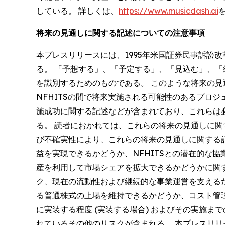
している。 詳しくは、
https://www.musicdash.ai
将来の見通しに関する記述についての注意事項
本プレスリリースには、1995年米国証券民事訴訟
る。 「予想する」、「予定する」、「見込む」、
を識別するためのものである。 このような将来の見
NFHITSの間で将来実施される可能性のあるプロ
施成功に関する記述などが含まれており、これらは
る。 読者におかれては、これらの将来の見通しに
び不確実性により、これらの将来の見通しに関する記
益を実現できるかどうか、NFHITSとの潜在的な
産を利用して市場シェアを拡大できるかどうかに関
ク、現在の流動性および継続的な事業運営を支えるた
る普通株式の上場を維持できるかどうか、コスト管
に実装する程度 (実装する場合) およびその実施
れているその他のリスクが含まれる。 本プレスリ