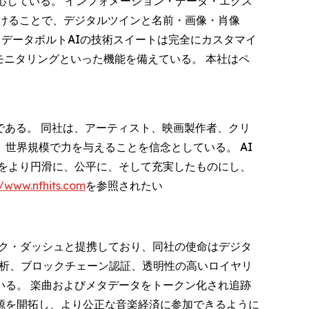
応している。 インフォメーション・データ・エクス
に安全に紐づけることで、デジタルツインと名前・画像・肖像
ている。 データボルトAIの技術スイートは完全にカスタマイ
告モニタリングといった機能を備えている。 本社はペ
である。 同社は、アーティスト、映画製作者、クリ
世界規模で力を与えることを信念としている。 AI
をより円滑に、公平に、そして充実したものにし、
//www.nfhits.com
を参照されたい
ュージック・ダッシュと提携しており、同社の使命はデジタ
分析、ブロックチェーン認証、透明性の高いロイヤリ
る。 楽曲およびメタデータをトークン化され追跡
源を開拓し、より公正な音楽経済に参加できるように