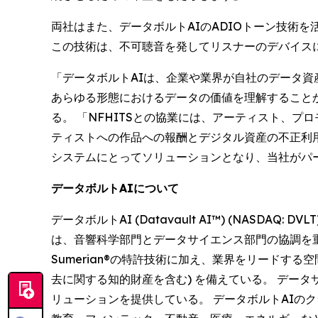
両社はまた、データボルトAIのADIOトーン技術
この技術は、不可聴音を発してリスナーのデバイス
「データボルトAIは、企業や業界が自社のデータ
あらゆる形態におけるデータの価値を理解することから始
る。 「NFHITSとの協業には、アーティスト、
ティストへの作品への報酬とデジタル資産の不正利用防止
システムにとってソリューションとなり、当社が
データボルトAIについて
データボルトAI (Datavault AI™) (NAS
は、音響科学部門とデータサイエンス部門の協調を重視
Sumerian®の特許技術に加え、業界をリードす
去に関する知的財産を含む) を備えている。 デー
リューションを提供している。 データボルトAIの