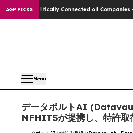
e Politically Connected oil Companies — not Tax
AGP PICKS
Menu
データボルトAI (Datavau
NFHITSが提携し、特許取得済