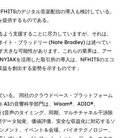
FHITSのデジタル音楽配信の導入も検討している。
を提供するものである。
るよう支援することに尽力していますが、それは、
ラッドリー (Nate Bradley) は述べてい
出す大きな可能性があります。これらの業界は、アー
NYIAXを活用した取引所の導入は、NFHITSのエコ
野で収益を創出する姿勢を示すものです」
前線に立っている。 同社のクラウドベース・プラットフォーム
の音響科学部門は、Wisam®、ADIO®、
術 (音声のタイミング、同期、マルチチャネル干渉除
験型データ知覚、価値評価、安全な収益化に対応するソ
インメント、イベント＆会場、バイオテクノロジー、