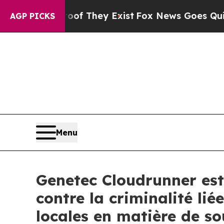
o Proof They Exist
Fox News Goes Quiet as 'Maga 
AGP PICKS
Menu
Genetec Cloudrunner es
contre la criminalité li
locales en matière de s