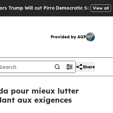
ll cut Pirro
Democratic Socialists of America P
View all
Provided by AGP
Share
a pour mieux lutter
ndant aux exigences