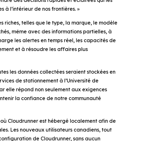
dre des décisions rapides et éclairées qui les
 à l’intérieur de nos frontières.
»
iches, telles que le type, la marque, le modèle
rchés, même avec des informations partielles, à
arge les alertes en temps réel, les capacités de
vement et à résoudre les affaires plus
utes les données collectées seraient stockées en
ervices de stationnement à l’Université de
car elle répond non seulement aux exigences
intenir la confiance de notre communauté
de, où Cloudrunner est hébergé localement afin de
les. Les nouveaux utilisateurs canadiens, tout
configuration de Cloudrunner, sans aucun