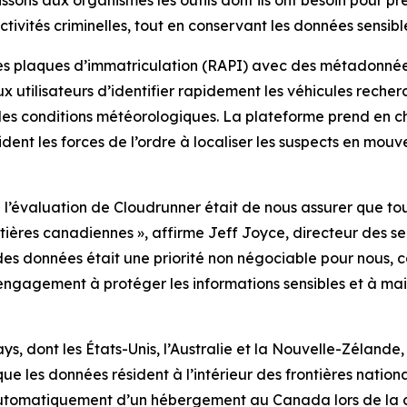
ns aux organismes les outils dont ils ont besoin pour pren
vités criminelles, tout en conservant les données sensibles
 plaques d’immatriculation (RAPI) avec des métadonnées r
x utilisateurs d’identifier rapidement les véhicules reche
s les conditions météorologiques. La plateforme prend en ch
ident les forces de l’ordre à localiser les suspects en mou
e l’évaluation de Cloudrunner était de nous assurer que to
rontières canadiennes
», affirme Jeff Joyce, directeur des s
es données était une priorité non négociable pour nous, 
engagement à protéger les informations sensibles et à ma
ays, dont les États-Unis, l’Australie et la Nouvelle-Zélan
 les données résident à l’intérieur des frontières nationa
t automatiquement d’un hébergement au Canada lors de la 