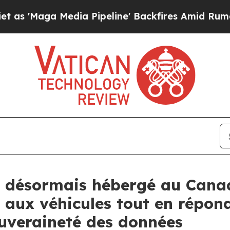
Media Pipeline' Backfires Amid Rumors Trump Wi
t désormais hébergé au Canad
ée aux véhicules tout en répo
ouveraineté des données