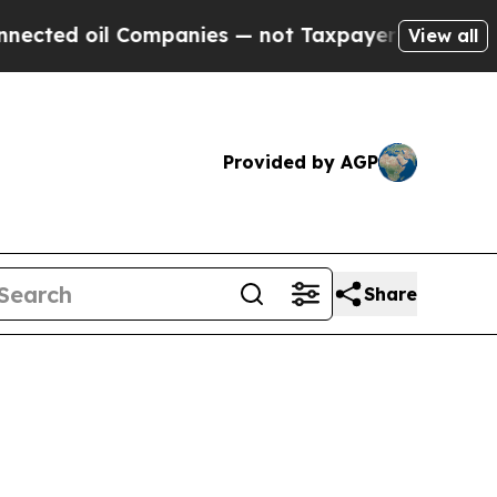
oil Companies — not Taxpayers — the Chance to C
View all
Provided by AGP
Share