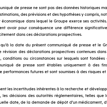
niqué de presse ne sont pas des données historiques mais
estimations, des prévisions et des hypothèses y compris, n
 économique dans lequel le Groupe exerce ses activités. 
vent avoir pour conséquence une différence significative
citement dans ces déclarations prospectives.
s qu’à la date du présent communiqué de presse et le G
 révision des déclarations prospectives contenues dans
conditions ou circonstances sur lesquels sont fondées c
niqué de presse sont établies uniquement à des fins il
e performances futures et sont soumises à des risques et i
nt les incertitudes inhérentes à la recherche et développe
 les décisions des autorités réglementaires, telles que 
quelle date, de la demande de dépôt d’un médicament, d’