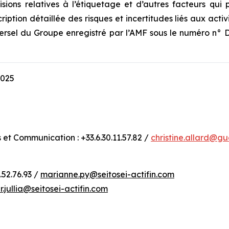
sions relatives à l’étiquetage et d’autres facteurs qui p
ption détaillée des risques et incertitudes liés aux acti
sel du Groupe enregistré par l’AMF sous le numéro n° D.25
2025
s et Communication : +33.6.30.11.57.82 /
christine.allard@g
.52.76.93 /
marianne.py@seitosei-actifin.com
r.jullia@seitosei-actifin.com