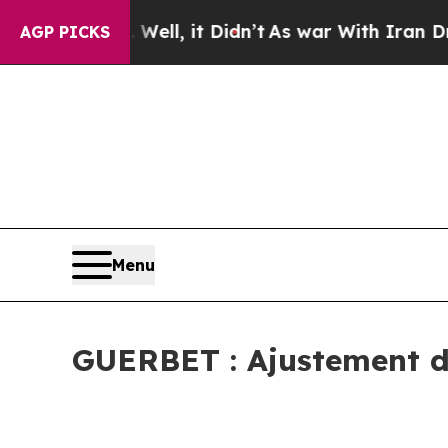
%. Well, it Didn’t
As war With Iran Drove oil P
AGP PICKS
Menu
GUERBET : Ajustement de