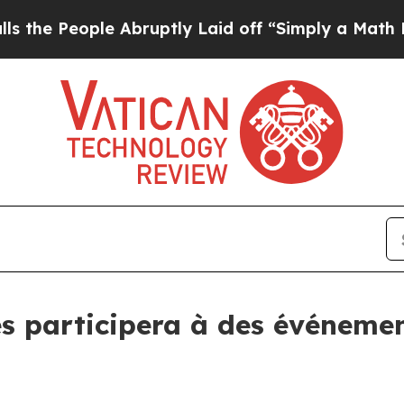
le Abruptly Laid off “Simply a Math Problem
Dr.
s participera à des événeme