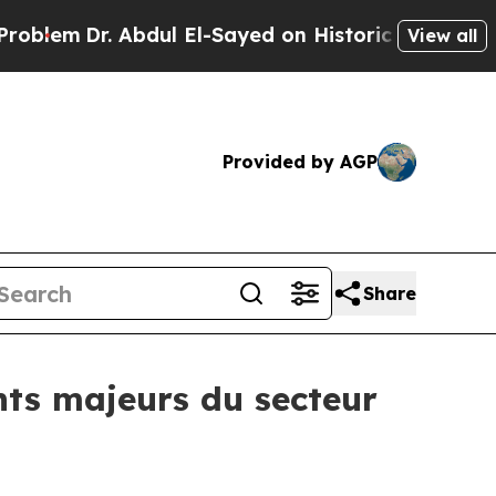
 Abdul El-Sayed on Historic Michigan Win: “People
View all
Provided by AGP
Share
nts majeurs du secteur