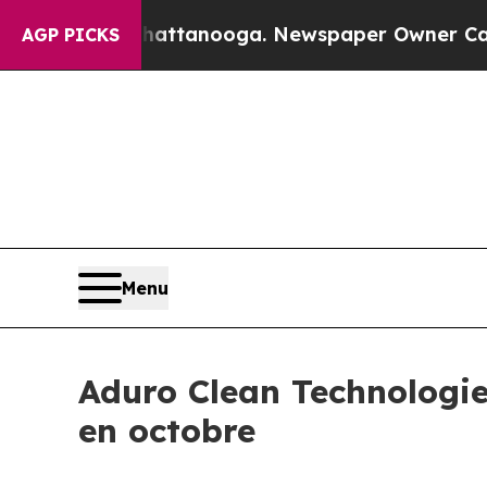
n Chattanooga. Newspaper Owner Calls the Peop
AGP PICKS
Menu
Aduro Clean Technologie
en octobre