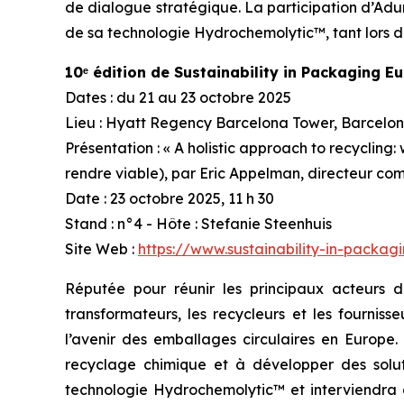
de dialogue stratégique. La participation d’Aduro
de sa technologie Hydrochemolytic™, tant lors de
10ᵉ édition de Sustainability in Packaging E
Dates : du 21 au 23 octobre 2025
Lieu : Hyatt Regency Barcelona Tower, Barcelo
Présentation : « A holistic approach to recycling:
rendre viable), par Eric Appelman, directeur co
Date : 23 octobre 2025, 11 h 30
Stand : n°4 - Hôte : Stefanie Steenhuis
Site Web :
https://www.sustainability-in-packag
Réputée pour réunir les principaux acteurs 
transformateurs, les recycleurs et les fournis
l’avenir des emballages circulaires en Europe
recyclage chimique et à développer des solut
technologie Hydrochemolytic™ et interviendra d