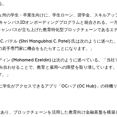
る。
ュ州の学生・卒業生向けに、学生ローン、奨学金、スキルアッ
キャンパスIDオンボーディングプログラムと統合される。一
ンキャンパスが立ち上げた教育特化型ブロックチェーンであるエ
テル (Shri Mangubhai C. Patel) 氏は次のよ
の若手専門家に機会をもたらすことになります。」
 (Mohamed Ezeldin) は次のように述べている。
み合わせることで、教育と雇用への障壁を取り壊しています。
す。」
生がアクセスできるアプリ「OCハブ (OC Hub)」の待機
であり、ブロックチェーンを活用した教育向け金融基盤を構築し