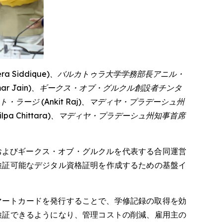
ra Siddique
)、バルカトゥラ大学学務部長アニル・
mar Jain
)、ギークス・オブ・グルクル創設者チンタ
ト・ラージ (
Ankit Raj
)、マディヤ・プラデーシュ州
ilpa Chittara
)、マディヤ・プラデーシュ州知事首席
およびギークス・オブ・グルクルを代表する合同運営
検証可能なデジタル資格証明を作成するための基盤イ
マートカードを発行することで、学修記録の取得を効
検証できるようになり、管理コストの削減、雇用主の