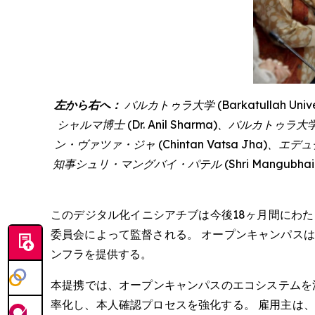
左から右へ：
バルカトゥラ大学 (
Barkatullah Unive
シャルマ博士 (
Dr. Anil Sharma
)、バルカトゥラ大
ン・ヴァツァ・ジャ (
Chintan Vatsa Jha
)、エデュ
知事シュリ・マングバイ・パテル (
Shri Mangubhai
このデジタル化イニシアチブは今後18ヶ月間にわ
委員会によって監督される。 オープンキャンパス
ンフラを提供する。
本提携では、オープンキャンパスのエコシステムを
率化し、本人確認プロセスを強化する。 雇用主は