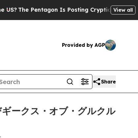
 Pentagon Is Posting Cryptic Biblical Messages 
View all
Provided by AGP
Share
びギークス・オブ・グルクル