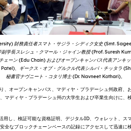
rsity
) 財務責任者スマト・サジラ・シディク女史 (
Smt. Sagee
学副学長スレシュ・クマール・ジャイン教授 (
Prof. Suresh Ku
チェーン (
Edu Chain
) およびオープンキャンパス代表アンキッ
 Patel
)、ギークス・オブ・グルクル代表シルパ・チッタラ (
Sh
秘書官ナヴニート・コタリ博士 (
Dr.
Navneet Kothari
)。
たり、オープンキャンパス、マディヤ・プラデーシュ州政府、
は、マディヤ・プラデーシュ州の大学生および卒業生向けに、
活用し、検証可能な資格証明、デジタルID、ウォレット、ス
、安全なブロックチェーンベースの記録にアクセスして迅速に