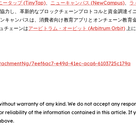
ータップ (TinyTap)
、
ニューキャンパス (NewCampus)
、
ライ
と協力し、革新的なブロックチェーンプロトコルと資金調達イ
キャンパスは、消費者向け教育アプリとオンチェーン教育金融 
ュチェーンは
アービトラム・オービット (Arbitrum Orbit)
上に
tachmentNg/7eef6ac7-e49d-41ec-aca6-6103725c179a
without warranty of any kind. We do not accept any responsib
r reliability of the information contained in this article. I
 above.