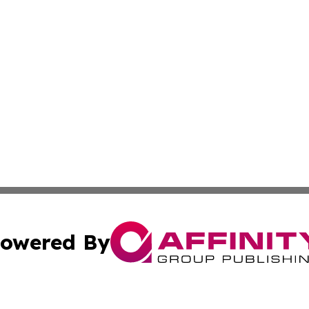
owered By
ubmit Press Release
Terms & Conditions
Copyright/DMCA