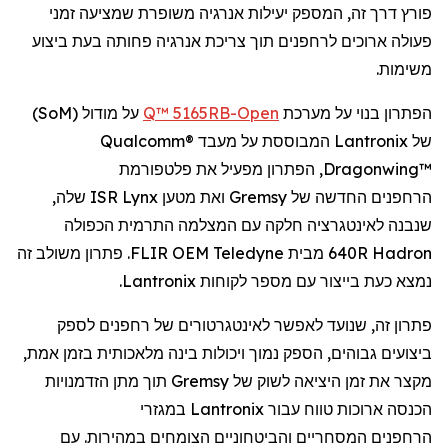
פורץ דרך זה, המספק יעילות אנרגיה משופרת
שמציעה
זמני
פעולה ארוכים
ל
רחפנים
תוך צריכת אנרגיה פחותה בעת
ביצוע
משימות.
הפתרון בנוי על מערכת
Open
-Q™ 5165RB
על מודול (
SoM
)
של
Lantronix
המבוססת על מעבד
Qualcomm®
Dragonwing™
, הפתרון מפעיל את פלטפורמת
הרחפנים
החדשה של
Gremsy
ואת מטען
Lynx
ISR שלה,
שנבנה לאינטגרציה חלקה עם המצלמה התרמית הכפולה
Hadron
640R מבית
Teledyne
FLIR OEM. פתרון משולב זה
נמצא כעת בייצור עם מספר לקוחות
Lantronix
.
פתרון זה, שנועד לאפשר
לאינטגרטורים
של
רחפנים
לספק
ביצועים גבוהים, הספק נמוך ויכולות בינה מלאכותית בזמן אמת,
מקצר את זמן היציאה לשוק של
Gremsy
תוך מתן הזדמנויות
הכנסה ארוכות טווח עבור
Lantronix
במגזרי
הרחפנים
המסחריים והביטחוניים הצומחים במהירות. עם