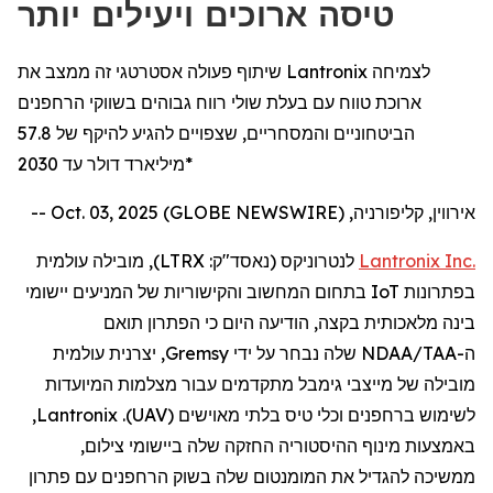
טיסה ארוכים ויעילים יותר
שיתוף פעולה אסטרטגי זה ממצב את Lantronix לצמיחה
ארוכת טווח עם בעלת שולי רווח גבוהים בשווקי הרחפנים
הביטחוניים והמסחריים, שצפויים להגיע להיקף של 57.8
מיליארד דולר עד 2030*
אירווין, קליפורניה, Oct. 03, 2025 (GLOBE NEWSWIRE) --
Inc.
Lantronix
לנטרוניקס
(נאסד"ק:
LTRX
), מובילה עולמית
בפתרונות
IoT
בתחום המחשוב והקישוריות של המניעים יישומי
בינה מלאכותית בקצה,
הודיעה
היום
כי
ה
פתרון תואם
ה
-
NDAA/TAA
שלה
נבחר על ידי
Gremsy
, יצרנית עולמית
מובילה של מייצבי
גימבל
מתקדמים
עבור
מצלמות
המיועדות
לשימוש
ב
רחפנים
וכלי טיס בלתי מאוישים (
UAV
).
Lantronix
,
באמצעות
מינוף ההיסטוריה החזקה שלה ביישומי
צילום
,
ממשיכה
להגדיל
את המומנטום שלה בשוק
הרחפנים
עם פתרון