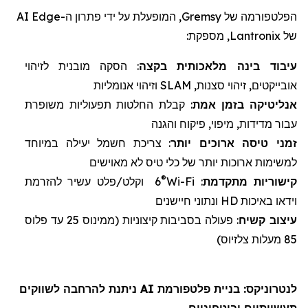
הפלטפורמה של
Gremsy
, המופעלת על ידי פתרון ה-
Edge
AI
של
Lantronix
, מספקת:
עיבוד בינה מלאכותית
ב
קצה
: הסקה מובנית לזיהוי
אובייקטים, זיהוי סצנות,
SLAM
וזיהוי אנומליות
אנליטיקה
בזמן אמת
: קבלת החלטות תפעוליות משופרת
עבור מדידות, מיפוי, פיקוח והגנה
זמני טיסה
ארוכים יותר
: צריכת חשמל יעילה במיוחד
למשימות ארוכות יותר של
כלי טיס לא מאוישים
®
קישוריות מתקדמת
:
Wi-Fi
6
וקלט/פלט עשיר להזרמת
וידאו באיכות
HD
ונתוני חיישנים
עיצוב
קשיח
: פעולה בסביבות קיצוניות (
ממינוס 25 עד פלוס
85 מעלות צלזיוס)
לנטרוניקס
: בניית פלטפורמת AI ניתנת להרחבה לשווקים
תעשייתיים וביטחוניים