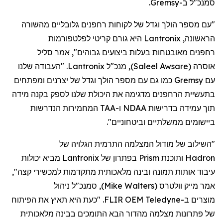
סמנכ"ל
ב-
Gremsy
.
"עם מספר הולך וגדל של לקוחות
רחפנים
גלובליים מהשורה
הראשונה,
Lantronix
היא גורם קריטי לפלטפורמות
רחפנים
מאובטחות בעלות ביצועים גבוהים", אמר סליל
אוסרה
(
Saleel Awsare
)
, מנכ"ל
Lantronix
. "העבודה שלנו
עם
Gremsy
כמו גם עם מספר הולך וגדל של יצרנים ומפתחים
בתעשיית
הרחפנים
מדגימה את היכולת שלנו לספק בקנה מידה
תוך עמידה בדרישות NDAA ו-TAA המחמירות הנדרשות
ביישומים ממשלתיים וביטחוניים".
"השילוב של מודול המצלמה התרמית הגלויה של
Hadron
ותוכנת
Prism
בפתרון של
Lantronix
מביא יכולות
עיבוד אותות תמונה ובינה מלאכותית מתקדמות למכשירי קצה",
אמר מייק
וולטרס
(
Mike Walters
)
, סמנכ"ל ניהול
מוצר
ים
ב-
Teledyne
FLIR OEM. "כעת היא תאיץ את הפיתוח
של פתרונות מצלמה מהדור הבא התומכים בבינה מלאכותית