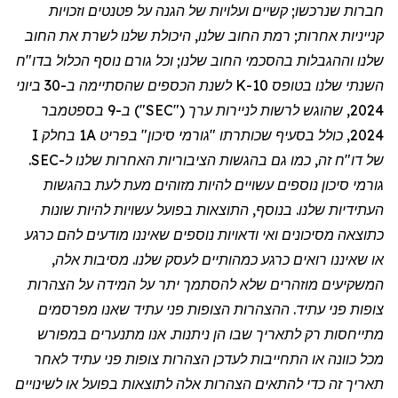
חברות שנרכשו; קשיים ועלויות של הגנה על פטנטים וזכויות
קנייניות אחרות; רמת החוב שלנו, היכולת שלנו לשרת את החוב
שלנו וההגבלות בהסכמי החוב שלנו; וכל גורם נוסף הכלול בדו
"
ח
השנתי שלנו בטופס 10-K לשנת הכספים שהסתיימה ב-30 ביוני
2024, שהוגש לרשות לניירות ערך ("SEC") ב-9 בספטמבר
2024, כולל בסעיף שכותרתו "גורמי סיכון" בפריט 1A בחלק I
של דו
"
ח זה, כמו גם בהגשות הציבוריות האחרות שלנו ל-SEC.
גורמי סיכון נוספים עשויים להיות מזוהים מעת לעת בהגשות
העתידיות שלנו. בנוסף, התוצאות בפועל עשויות להיות שונות
כתוצאה מסיכונים ואי ודאויות נוספים שאיננו מודעים להם כרגע
או שאיננו רואים כרגע כמהותיים לעסק שלנו. מסיבות אלה,
המשקיעים מוזהרים שלא להסתמך יתר על המידה על הצהרות
צופות פני עתיד. ההצהרות הצופות פני עתיד שאנו מפרסמים
מתייחסות רק לתאריך שבו הן ניתנות. אנו מתנערים במפורש
מכל כוונה או התחייבות לעדכן הצהרות צופות פני עתיד לאחר
תאריך זה כדי להתאים הצהרות אלה לתוצאות בפועל או לשינויים