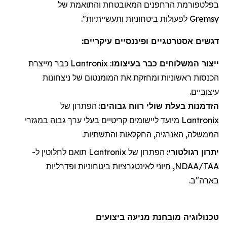
בפלטפורמת
הרחפנים
המאובטחת והתואמת של
Gremsy
לפעולות ביטחוניות ותעשייתיות".
דגשים אסטרטגיים ופיננסיים עיקריים:
ייצור
ה
משלוחי
ם כבר בעיצומו
:
Lantronix
כבר מייצרת
הכנסות ראשוניות ו
מחזקת את
המומנטום של ניצחונות
עיצוביים.
הזדמנות בעלת שולי רווח גבוהים
: הפתרון של
Lantronix
מיועד ליישומים קריטיים בעלי ערך גבוה במגזרי
הממשלה, האנרגיה, החקלאות והתשתיות.
יתרון רגולטורי
: הפתרון של
Lantronix
תואם לחלוטין ל-
NDAA/TAA, חיוני לאינטגרציות ביטחוניות ופדרליות
בארה"ב.
טכנולוגיה מובחנת מניעה ביצועים