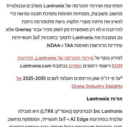
הפתרונות ושירותי ההנדסה של
Lantronix
משלבים טכנולוגיית
מחשוב משובצת, מומחיות תאימות ותמיכת תוכנה גמישה כדי
להאיץ את פיתוח מוצרי הלקוח. גישת פלטפורמה ניתנת
להרחבה זו לא רק מאפשרת זמן לשוק מהיר עבור
Gremsy
אלא
גם ממצבת את
Lantronix
לתמוך בתוכניות
IoT
תעשייתיות
עתידיות הדורשות תאימות TAA ו-NDAA.
למידע נוסף על
שירותי ההנדסה של
Lantronix
,
פתרונות
SOM
ויישומי
רחפנים
נוספים
בכתובת Lantronix.com.
*על פי דו
"
ח שוק
הרחפנים
העולמי לשנים 2025-2030
של
Drone Industry Insights
אודות
Lantronix
Lantronix
Inc
לנטרוניקס
(נאסד"ק:
LTRX
) היא מובילה
עולמית בפתרונות
Edge
AI
ו-
IoT
תעשייתי, המספקת מחשוב
חכם, קישוריות מאובטחת וניהול מרחוק עבור יישומים קריטיים