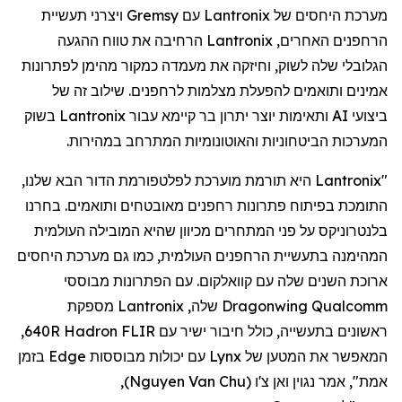
מערכת היחסים של
Lantronix
עם
Gremsy
ויצרני תעשיית
הרחפנים
האחרים,
Lantronix
הרחיבה את טווח ההגעה
הגלובלי שלה לשוק, וחיזקה את מעמדה כמקור מהימן לפתרונות
אמינים ותואמים להפעלת מצלמות
לרחפנים
. שילוב זה של
ביצועי AI ותאימות יוצר יתרון בר קיימא עבור
Lantronix
בשוק
המערכות הביטחוניות והאוטונומיות המתרחב במהירות.
"
Lantronix
היא תורמת מוערכת לפלטפורמת הדור הבא שלנו,
התומכת בפיתוח פתרונות
רחפנים
מאובטחים ותואמים. בחרנו
בלנטרוניקס
על פני המתחרים מכיוון שהיא המובילה העולמית
המהימנה בתעשיית
הרחפנים
העולמית, כמו גם מערכת היחסים
ארוכת השנים שלה עם
קוואלקום
. עם הפתרונות מבוססי
Qualcomm
Dragonwing
שלה,
Lantronix
מספקת
ראשונים בתעשייה, כולל חיבור ישיר עם FLIR
Hadron
640R,
המאפשר את המטען של
Lynx
עם יכולות מבוססות
Edge
בזמן
אמת", אמר
נגוין
ואן
צ'ו
(
Nguyen Van Chu
)
,