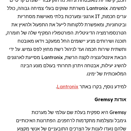
למשימה.
Lantronix
משרתת שווקים בעלי צמיחה גבוהה, כולל
ערים חכמות,
IT
ארגוני ומערכות בלתי מאוישות מסחריות
וביטחוניות, ומאפשרת ללקוחות לייעל את התפעול ולהאיץ את
הטרנספורמציה הדיגיטלית. הפורטפוליו המקיף שלה של חומרה,
תוכנה ושירותים מניע יישומים החל ממעקב וידאו מאובטח
ותשתית שירות חכמה ועד לניהול רשת מחוץ לפס גמיש. על ידי
הבאת אינטליגנציה לקצה הרשת,
Lantronix
מסייעת לארגונים
להשיג יעילות, אבטחה ויתרון תחרותי בעולם מונע הבינה
המלאכותית של ימינו.
למידע נוסף, בקרו באתר
Lantronix
.
אודות
Gremsy
Gremsy
היא ספקית בעלת שם עולמי של מערכות
גימבל
ומצלמות מתקדמות
לרחפנים
. הפתרונות האיכותיים
שלהם נועדו לענות על הצרכים התובעניים של אנשי מקצוע