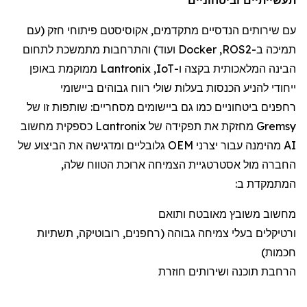
עם שירותי
ם הנדסיים מתקדמים
,
אקוסיסטם
פיתוח
י
חזק (
עם
תמיכה
ב-
ROS2
,
Docker
ועוד) והתרחבות מתמשכת לתחום
הבינה המלאכותית
בקצה
ו-
IoT
,
Lantronix
ממוקמת
באופן
ייחודי להניע הכנסות בעלות שולי רווח גבוהים ביישומי
רחפנים
ביטחוניים
כמו גם
ביישומי
ם
מסחריים:
שותפות זו של
Gremsy
מחזקת את תפקידה של
Lantronix
כספקית מחשוב
AI מהימנה עבור יצרני OEM גלובליים ומדגישה את הביצוע של
החברה מול אסטרטגיית הצמיחה ארוכת הטווח שלה,
המתמקדת ב:
מחשוב משובץ מאובטח ותואם
ורטיקלים
בעלי צמיחה גבוהה (
רחפנים
, רובוטיקה, תשתיות
חכמות)
הרחבת תוכנה ושירותים חוזרת