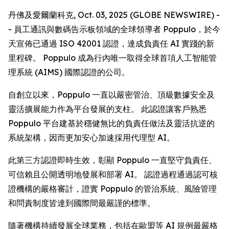
丹佛及愛爾蘭科克, Oct. 03, 2025 (GLOBE NEWSWIRE) -
- 員工通訊與數碼告示板領域的全球領導者 Poppulo，於今
天宣佈已通過 ISO 42001 認證，達成負責任 AI 實踐的新
里程碑。 Poppulo 成為行內唯一取得全球首項人工智能管
理系統 (AIMS) 國際認證的公司。
自創立以來，Poppulo 一直以嚴密管治、頂級數據安全及
靈活擴展能力作為平台發展的支柱。 此認證讓客戶熟悉
Poppulo 平台建基於穩健無比的負責任做法及靈活抗逆的
系統架構，因而更加安心加速採用代理型 AI。
此第三方認證即時生效，彰顯 Poppulo 一直堅守負責任、
可信賴且公開透明地發展和部署 AI。 認證過程通過認可核
證機構的嚴格審計，證實 Poppulo 的管治系統、風險管理
和問責制度皆達到國際間最嚴謹的標準。
隨著機構持續發展全球業務，包括在歐盟等 AI 規例最嚴格