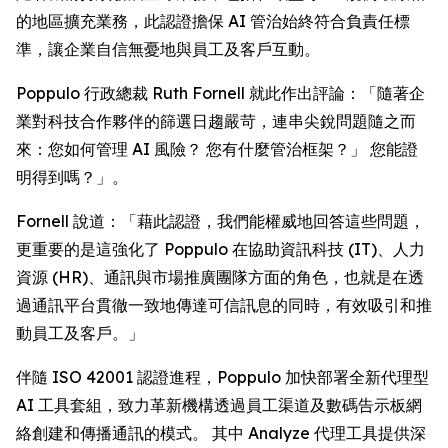
的地區擴充業務，此認證擔保 AI 管治始終符合負責任標
準，讓企業自信無憂地與員工及客戶互動。
Poppulo 行政總裁 Ruth Fornell 就此作出評論：「隨著企
業對科技合作夥伴的篩選日趨嚴苛，連串尖銳問題隨之而
來：您如何管理 AI 風險？ 您有什麼管治框架？」 您能證
明得到嗎？」。
Fornell 說道：「藉此認證，我們能權威地回答這些問題，
更重要的是這強化了 Poppulo 在協助資訊科技 (IT)、人力
資源 (HR)、通訊與市場推廣團隊方面的角色，也就是在透
過通訊平台貫徹一致地傳達可信訊息的同時，有效吸引和推
動員工及客戶。」
伴隨 ISO 42001 認證進程，Poppulo 加快部署全新代理型
AI 工具套組，致力革新機構透過員工渠道及數碼告示板網
絡創建和傳播通訊的模式。 其中
Analyze
代理工具提供深