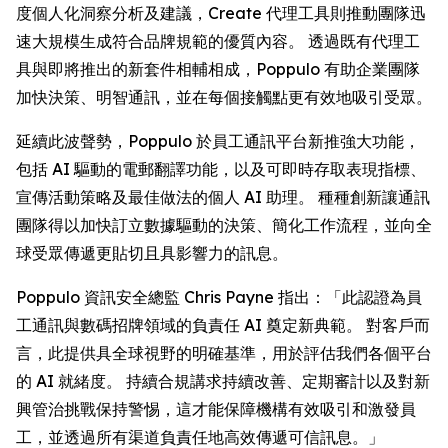
度個人化洞察分析及建議，
Create
代理工具則推動團隊迅
速大規模生成符合品牌規範的優質內容。 透過既有代理工
具與即將推出的新套件相輔相成，Poppulo 有助企業團隊
加快決策、明智通訊，並在每個接觸點更有效地吸引受眾。
延續此波聲勢，Poppulo 於員工通訊平台新推強大功能，
包括 AI 驅動的電郵翻譯功能，以及可即時存取表現指標、
宣傳活動策略及最佳做法的個人 AI 助理。 種種創新讓通訊
團隊得以加快訂立數據驅動的決策、簡化工作流程，並向全
球受眾傳遞更貼切且具影響力的訊息。
Poppulo 資訊安全總監 Chris Payne 指出：「此認證為員
工通訊與數碼招牌領域的負責任 AI 奠定新典範。 對客戶而
言，此提供具全球視野的明確基準，用於評估我們各個平台
的 AI 就緒度。 持續合規講求持續改善、定期審計以及對新
興管治挑戰保持警惕，這才能保障機構有效吸引和激發員
工，並透過所有渠道負責任地高效傳遞可信訊息。」