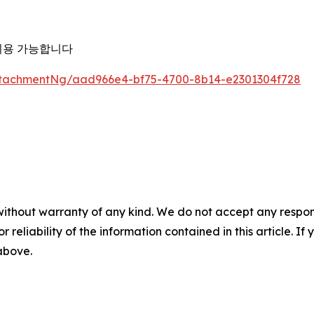
이용 가능합니다
tachmentNg/aad966e4-bf75-4700-8b14-e2301304f728
without warranty of any kind. We do not accept any responsib
r reliability of the information contained in this article. I
 above.