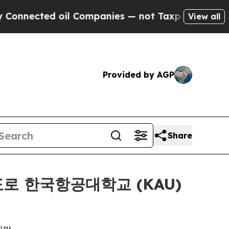
 oil Companies — not Taxpayers — the Chance to 
View all
Provided by AGP
Share
목표로 한국항공대학교 (KAU)