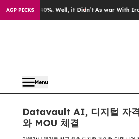
0%. Well, it Didn’t
As war With Iran Drove oil 
AGP PICKS
Menu
Datavault AI, 디지털
와 MOU 체결