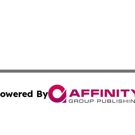
owered By
ubmit Press Release
Terms & Conditions
Copyright/DMCA
c. dba Affinity Group Publishing & Vatican Technology Re