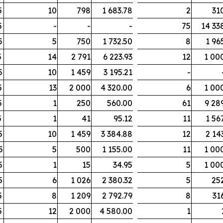
5
10
798
1 683.78
2
31
5
-
-
-
75
14 33
5
5
750
1 732.50
8
1 96
5
14
2 791
6 223.93
12
1 00
5
10
1 459
3 195.21
-
5
13
2 000
4 320.00
6
1 00
5
1
250
560.00
61
9 28
5
1
41
95.12
11
1 56
5
10
1 459
3 384.88
12
2 14
5
5
500
1 155.00
11
1 00
5
1
15
34.95
5
1 00
5
6
1 026
2 380.32
5
25
5
8
1 209
2 792.79
8
31
5
12
2 000
4 580.00
1