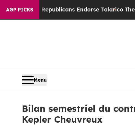
s, Republicans Endorse Talarico
The Good News T
AGP PICKS
Menu
Bilan semestriel du cont
Kepler Cheuvreux