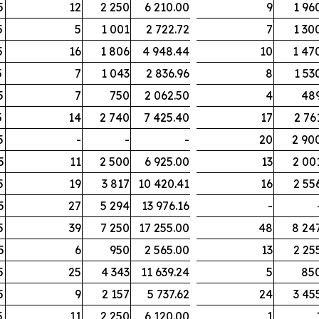
5
12
2 250
6 210.00
9
1 96
5
5
1 001
2 722.72
7
1 30
5
16
1 806
4 948.44
10
1 47
5
7
1 043
2 836.96
8
1 53
5
7
750
2 062.50
4
48
5
14
2 740
7 425.40
17
2 76
5
-
-
-
20
2 90
5
11
2 500
6 925.00
13
2 00
5
19
3 817
10 420.41
16
2 55
5
27
5 294
13 976.16
-
5
39
7 250
17 255.00
48
8 24
5
6
950
2 565.00
13
2 25
5
25
4 343
11 639.24
5
85
5
9
2 157
5 737.62
24
3 45
5
11
2 250
6 120.00
1