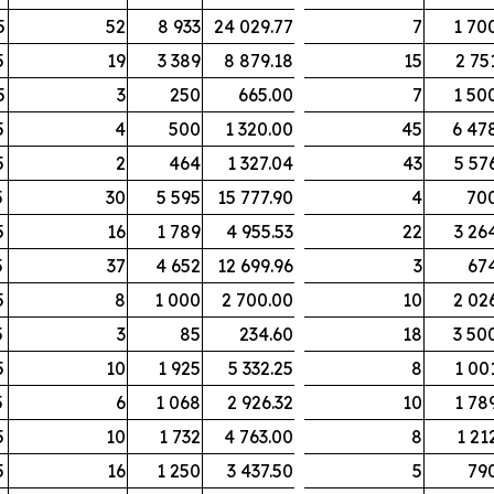
5
52
8 933
24 029.77
7
1 70
5
19
3 389
8 879.18
15
2 75
5
3
250
665.00
7
1 50
5
4
500
1 320.00
45
6 47
5
2
464
1 327.04
43
5 57
5
30
5 595
15 777.90
4
70
5
16
1 789
4 955.53
22
3 26
5
37
4 652
12 699.96
3
67
5
8
1 000
2 700.00
10
2 02
5
3
85
234.60
18
3 50
5
10
1 925
5 332.25
8
1 00
5
6
1 068
2 926.32
10
1 78
5
10
1 732
4 763.00
8
1 21
5
16
1 250
3 437.50
5
79