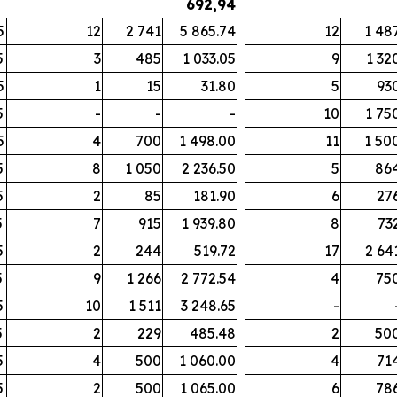
692,94
5
12
2 741
5 865.74
12
1 48
5
3
485
1 033.05
9
1 32
5
1
15
31.80
5
93
5
-
-
-
10
1 75
5
4
700
1 498.00
11
1 50
5
8
1 050
2 236.50
5
86
5
2
85
181.90
6
27
5
7
915
1 939.80
8
73
5
2
244
519.72
17
2 64
5
9
1 266
2 772.54
4
75
5
10
1 511
3 248.65
-
5
2
229
485.48
2
50
5
4
500
1 060.00
4
71
5
2
500
1 065.00
6
78