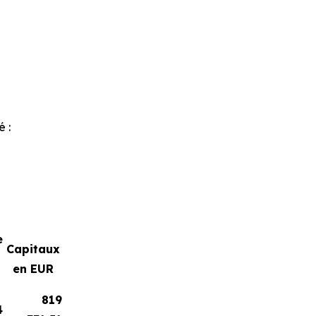
é :
e
Capitaux
en EUR
819
4