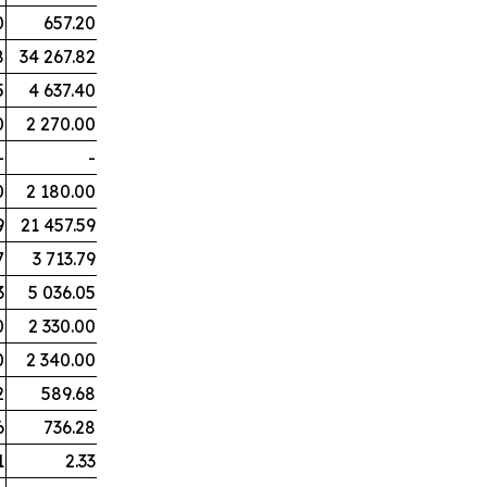
0
657.20
8
34 267.82
5
4 637.40
0
2 270.00
-
-
0
2 180.00
9
21 457.59
7
3 713.79
3
5 036.05
0
2 330.00
0
2 340.00
2
589.68
6
736.28
1
2.33