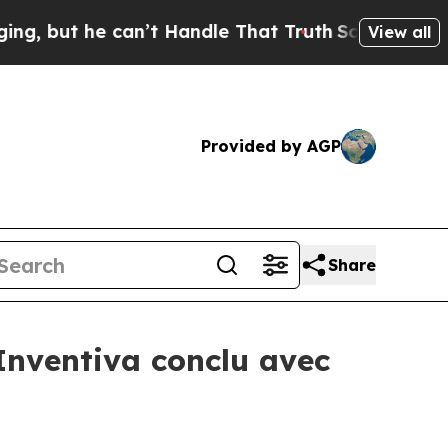
can’t Handle That Truth
Scientists Designed a Vir
View all
Provided by AGP
Share
 Inventiva conclu avec