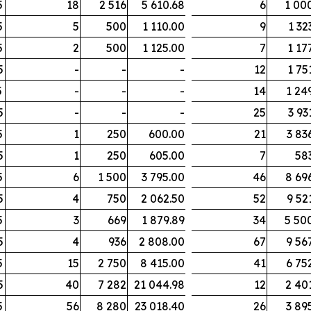
5
18
2 516
5 610.68
6
1 00
5
5
500
1 110.00
9
1 32
5
2
500
1 125.00
7
1 17
5
-
-
-
12
1 75
5
-
-
-
14
1 24
5
-
-
-
25
3 93
5
1
250
600.00
21
3 83
5
1
250
605.00
7
58
5
6
1 500
3 795.00
46
8 69
5
4
750
2 062.50
52
9 52
5
3
669
1 879.89
34
5 50
5
4
936
2 808.00
67
9 56
5
15
2 750
8 415.00
41
6 75
5
40
7 282
21 044.98
12
2 40
5
56
8 280
23 018.40
26
3 89