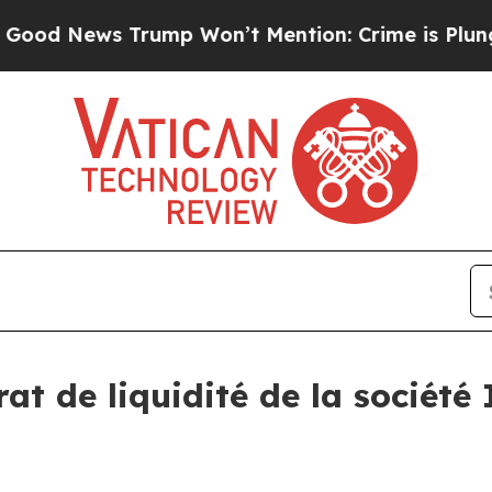
rump Won’t Mention: Crime is Plunging, but he 
rat de liquidité de la société