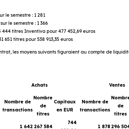
r le semestre : 1 281
ur le semestre : 1 366
 444 titres Inventiva pour 477 452,69 euros
1 651 titres pour 538 913,35 euros
ntrat, les moyens suivants figuraient au compte de liquidit
Achats
Ventes
Nombre
Nombr
Nombre de
Capitaux
Nombre de
de
de
transactions
en EUR
transactions
titres
titres
744
1 642
267 584
1 878
296 50